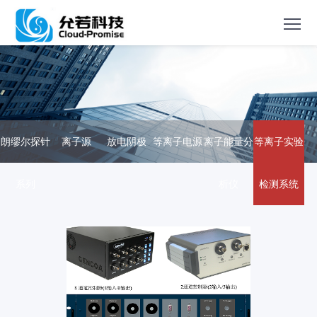
朗缪尔探针
离子源
放电阴极
等离子电源
离子能量分
等离子实验
系列
析仪
检测系统